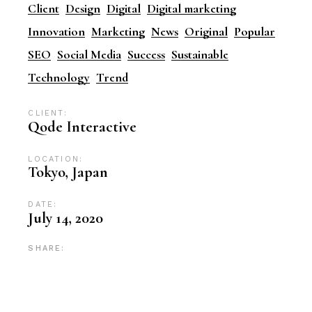
Client
Design
Digital
Digital marketing
Innovation
Marketing
News
Original
Popular
SEO
Social Media
Success
Sustainable
Technology
Trend
CLIENT:
Qode Interactive
LOCATION:
Tokyo, Japan
DATE:
July 14, 2020
SHARE: